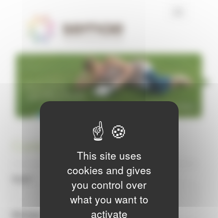
Cookies management panel
Toggle
navigation
Contact
This site uses
cookies and gives
Email *
you control over
what you want to
activate
Message *