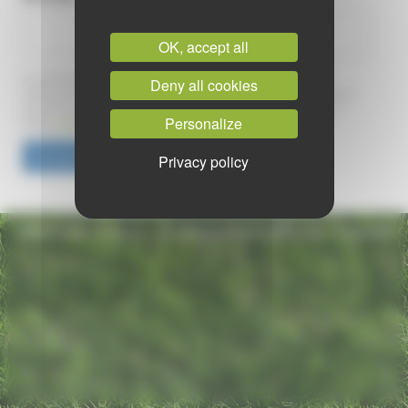
OK, accept all
Les informations saisies dans ce formulaire ne serviront qu'au
Deny all cookies
traitement de votre demande par l'Interprofession des semences et
plants. Pour en savoir plus sur la gestion de vos données et vos
Personalize
droits,
cliquez ici
.
Privacy policy
MENTIONS LÉGALES
-
DONNÉES PERSONNELLES
-
COOKIES